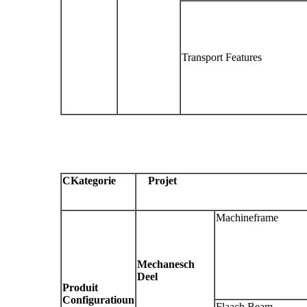
Transport Features
C
Kategorie
Projet
Machineframe
Mechanesch
Deel
Produit
Configuratioun
Flaach Beam