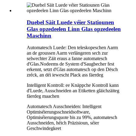
Duebel Säit Luede véier Statiounen
Glas opzedeelen Linn Glas opzedeelen
Maschinn
Automatesch Luede: Den teleskopeschen Aarm
an de groussen Aarm verlängeren sech zur
selwechter Zäit eraus a fanne automatesch
d'Glas.Nodeems de System d'Saugbecher fest
erkennt, setzt d'Glas automatesch op den Dësch
zréck, an déi iewescht Plack ass fäerdeg
Intelligent Kontroll: ee Knäppche Kontroll kann
d'Luede, Ausschneiden an Etiketten gläichzäiteg
fäerdeg maachen
Automatesch Ausschneiden: Intelligent
Optimiséierungsschneidsoftware,
Optimiséierungsquote bis zu 99%, automatesch
Ausschneiden, héich Präzisioun, séier
Geschwindegkeet