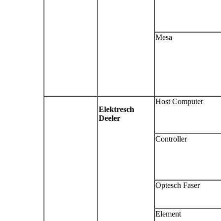
Mesa
Host Computer
Elektresch
Deeler
Controller
Optesch Faser
Element