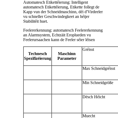
Automatesch Etikettéierung: Intelligent
automatesch Etikettéierung, Etikette follegt de
Kapp vun der Schneidmaschinn, déi d'Virdeeler
vu schneller Geschwindegkeet an héijer
Stabilitéit huet.
Feelererkennung: automatesch Feelererkennung
an Alarmsystem, Echtzäit Eroplueden vu
Feelerursaachen kann de Feeler séier léisen
Gréisst
Technesch
Maschinn
Spezifizéierung
Parameter
Max Schneidgréisst
Min Schneidgröße
Dësch Héicht
Muecht