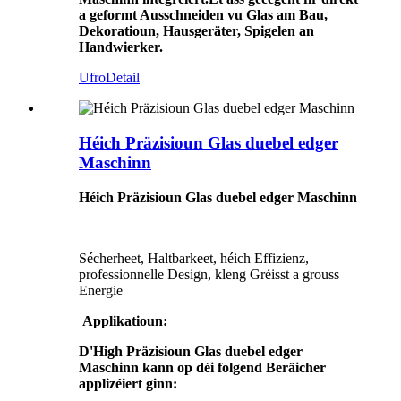
a geformt Ausschneiden vu Glas am Bau,
Dekoratioun, Hausgeräter, Spigelen an
Handwierker.
Ufro
Detail
Héich Präzisioun Glas duebel edger
Maschinn
Héich Präzisioun Glas duebel edger Maschinn
Sécherheet, Haltbarkeet, héich Effizienz,
professionnelle Design, kleng Gréisst a grouss
Energie
Applikatioun:
D'High Präzisioun Glas duebel edger
Maschinn kann op déi folgend Beräicher
applizéiert ginn: