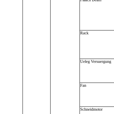
Rack
Ueleg Versuergung
Fan
Schneidmotor