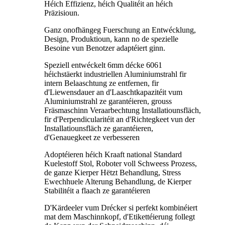
Héich Effizienz, héich Qualitéit an héich
Präzisioun.
Ganz onofhängeg Fuerschung an Entwécklung,
Design, Produktioun, kann no de spezielle
Besoine vun Benotzer adaptéiert ginn.
Speziell entwéckelt 6mm décke 6061
héichstäerkt industriellen Aluminiumstrahl fir
intern Belaaschtung ze entfernen, fir
d'Liewensdauer an d'Laaschtkapazitéit vum
Aluminiumstrahl ze garantéieren, grouss
Fräsmaschinn Veraarbechtung Installatiounsfläch,
fir d'Perpendicularitéit an d'Richtegkeet vun der
Installatiounsfläch ze garantéieren,
d'Genauegkeet ze verbesseren
Adoptéieren héich Kraaft national Standard
Kuelestoff Stol, Roboter voll Schweess Prozess,
de ganze Kierper Hëtzt Behandlung, Stress
Ewechhuele Alterung Behandlung, de Kierper
Stabilitéit a flaach ze garantéieren
D'Kärdeeler vum Drécker si perfekt kombinéiert
mat dem Maschinnkopf, d'Etikettéierung follegt