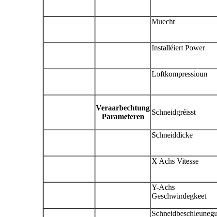
Muecht
Installéiert Power
Loftkompressioun
Veraarbechtung
Schneidgréisst
Parameteren
Schneiddicke
X Achs Vitesse
Y-Achs
Geschwindegkeet
Schneidbeschleuneg