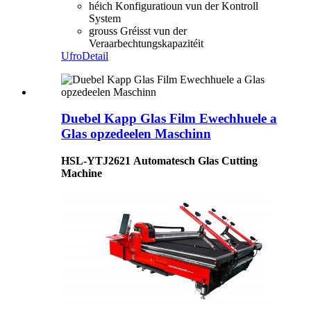
héich Konfiguratioun vun der Kontroll
System
grouss Gréisst vun der
Veraarbechtungskapazitéit
Ufro
Detail
Duebel Kapp Glas Film Ewechhuele a
Glas opzedeelen Maschinn
HSL-
YTJ
2621
Automatesch Glas Cutting
Machine