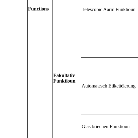
F
unctions
Telescopic Aarm Funktioun
Fakultativ
Funktioun
Automatesch Etikettéierung
Glas briechen Funktioun