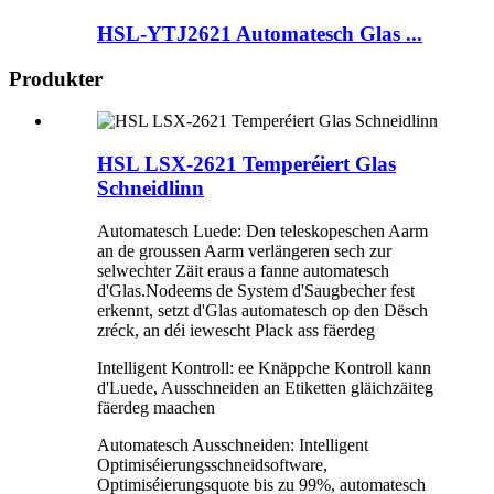
HSL-YTJ2621 Automatesch Glas ...
Produkter
HSL LSX-2621 Temperéiert Glas
Schneidlinn
Automatesch Luede: Den teleskopeschen Aarm
an de groussen Aarm verlängeren sech zur
selwechter Zäit eraus a fanne automatesch
d'Glas.Nodeems de System d'Saugbecher fest
erkennt, setzt d'Glas automatesch op den Dësch
zréck, an déi iewescht Plack ass fäerdeg
Intelligent Kontroll: ee Knäppche Kontroll kann
d'Luede, Ausschneiden an Etiketten gläichzäiteg
fäerdeg maachen
Automatesch Ausschneiden: Intelligent
Optimiséierungsschneidsoftware,
Optimiséierungsquote bis zu 99%, automatesch