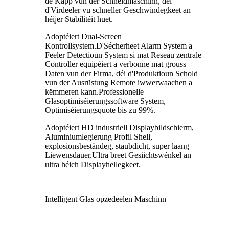
de Kapp vun der Schneidmaschinn, déi
d'Virdeeler vu schneller Geschwindegkeet an
héijer Stabilitéit huet.
Adoptéiert Dual-Screen
Kontrollsystem.D'Sécherheet Alarm System a
Feeler Detectioun System si mat Reseau zentrale
Controller equipéiert a verbonne mat grouss
Daten vun der Firma, déi d'Produktioun Schold
vun der Ausrüstung Remote iwwerwaachen a
këmmeren kann.Professionelle
Glasoptimiséierungssoftware System,
Optimiséierungsquote bis zu 99%.
Adoptéiert HD industriell Displaybildschierm,
Aluminiumlegierung Profil Shell,
explosionsbeständeg, staubdicht, super laang
Liewensdauer.Ultra breet Gesiichtswénkel an
ultra héich Displayhellegkeet.
Intelligent Glas opzedeelen Maschinn