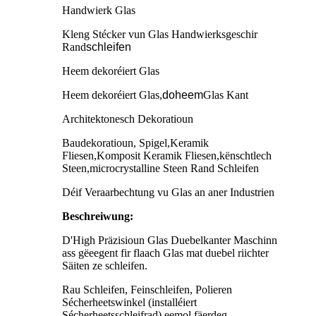
Handwierk Glas
Kleng Stécker vun Glas Handwierksgeschir
Rand
schleifen
Heem dekoréiert Glas
Heem dekoréiert Glas,
doheem
Glas Kant
Architektonesch Dekoratioun
Baudekoratioun, Spigel
,
Keramik
Fliesen
,
Komposit Keramik Fliesen
,
kënschtlech
Steen
,
microcrystalline Steen Rand Schleifen
Déif Veraarbechtung vu Glas an aner Industrien
Beschreiwung:
D'High Präzisioun Glas Duebelkanter Maschinn
ass gëeegent fir flaach Glas mat duebel riichter
Säiten ze schleifen.
Rau Schleifen, Feinschleifen, Polieren
Sécherheetswinkel (installéiert
Sécherheetsschleifrad) eemol fäerdeg.