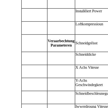
Installéiert Power
Loftkompressioun
Veraarbechtung
Schneidgréisst
Parameteren
Schneiddicke
X Achs Vitesse
Y-Achs
Geschwindegkeet
Schneidbeschleuneg
Iwwerdroung Vitesse