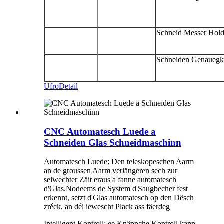
Schneid Messer Hold
Schneiden Genauegk
Ufro
Detail
CNC Automatesch Luede a
Schneiden Glas Schneidmaschinn
Automatesch Luede: Den teleskopeschen Aarm
an de groussen Aarm verlängeren sech zur
selwechter Zäit eraus a fanne automatesch
d'Glas.Nodeems de System d'Saugbecher fest
erkennt, setzt d'Glas automatesch op den Dësch
zréck, an déi iewescht Plack ass fäerdeg
Intelligent Kontroll: ee Knäppche Kontroll kann