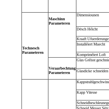
Dimensiounen
Maschinn
Parameteren
Dësch Héicht
Kraaft Ufuerderunge
Installéiert Muecht
Technesch
Parameteren
Kompriméiert Loft
Glas Gréisst geschn
Veraarbechtung
Glasdicke schneiden
Parameteren
Kappstrahlgeschwin
Kapp Vitesse
Schneidbeschleuneg
Schneid Messer Sëtz