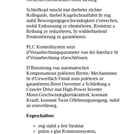
Schleifkopf rutscht mat duebeler riichter
Rolleguide, duebel Kugelschrauffahrt fir eng
stabil Beweegungsgeschwindegkeet z'erreechen,
mobil Entloossung ze eliminéieren, Resistenz a
Reibung ze reduzéieren, fir widderhuelend
Positionéierung ze garantéieren.
PLC Kontrollsystem setzt
d'Veraarbechtungsparameter vun der Interface fir
d'Veraarbechtung ofzeschléissen.
D'Benotzung vun automateschen
Kompensatioun poléieren Brems- Mechanismus
fir d'Uewerfläch Finish nom poléieren ze
garantéieren.Breet Ouverture a Schließung a
Crawler Drive mat High-Power Inverter
Motor.Geschwindegkeetskontroll, konstant
Kraaft, konstant Twist Oflehnungsausgang, stabil
an zouverlässeg.
Eegeschaften:
eng stabil a fest Struktur
präzis a glat Rotatiounssystem,