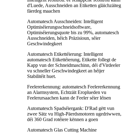
d'Luede, Ausschneiden an Etiketten gläichzäiteg
fäerdeg maachen
Automatesch Ausschneiden: Intelligent
Optimiséierungsschneidsoftware,
Optimiséierungsquote bis zu 99%, automatesch
Ausschneiden, héich Präzisioun, séier
Geschwindegkeet
Automatesch Etikettéierung: Intelligent
automatesch Etikettéierung, Etikette follegt de
Kapp vun der Schneidmaschinn, déi d'Virdeeler
vu schneller Geschwindegkeet an héijer
Stabilitéit huet.
Feelererkennung: automatesch Feelererkennung
an Alarmsystem, Echtzäit Eroplueden vu
Feelerursaachen kann de Feeler séier léisen
Automatesch Spadséiergank: D'Rad gëtt vun
zwee Sätz vu High-Päerdsmotoren ugedriwwen,
déi 360 Grad rotéiere kënnen a goen
Automatesch Glas Cutting Machine