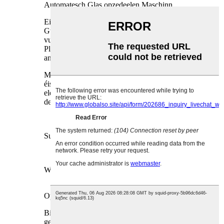
Automatesch Glas opzedeelen Maschinn
Eis Firma mat Shanghai Weihong, Shenzhen
Gugao gemeinsame Fuerschung an Entwécklung
vun opzedeelen System, mat klenge Buedem
Plaz, laang Service Liewen, stabil Leeschtung an
aner Virdeeler, Optimisatioun Taux bis zu 99%.
Mark elektresch Komponenten: adoptéieren
éischt-Linn Mark elektresch Komponenten,
elektresch Linnen séier Plug Design, praktesch
der alternd Circuit séier ze schounen
Super roueg Drag Kette
Waasserdicht Dësch
Optimisatiounsarrangement-Käschte spueren
Bibliothéik mat verschiddene gemeinsame
geformte Konturen - bequem a séier