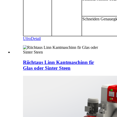
Schneiden Genauegk
Ufro
Detail
Riichtaus Linn Kantmaschinn fir
Glas oder Sinter Steen