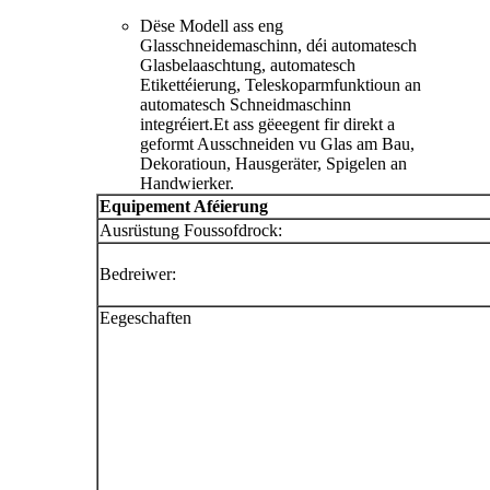
Dëse Modell ass eng
Glasschneidemaschinn, déi automatesch
Glasbelaaschtung, automatesch
Etikettéierung, Teleskoparmfunktioun an
automatesch Schneidmaschinn
integréiert.Et ass gëeegent fir direkt a
geformt Ausschneiden vu Glas am Bau,
Dekoratioun, Hausgeräter, Spigelen an
Handwierker.
Equipement Aféierung
Ausrüstung Foussofdrock:
Bedreiwer:
Eegeschaften