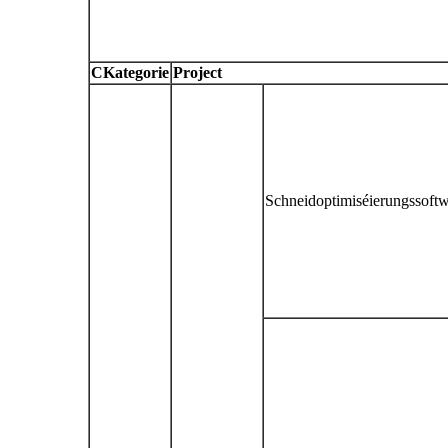
C
Kategorie
P
roject
Schneidoptimiséierungssoft