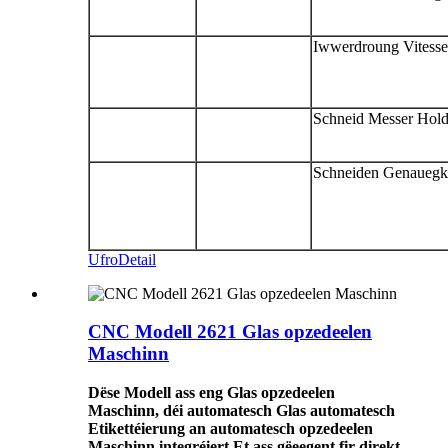
Iwwerdroung Vitesse
Schneid Messer Hold
Schneiden Genauegk
Ufro
Detail
CNC Modell 2621 Glas opzedeelen
Maschinn
Dëse Modell ass eng Glas opzedeelen
Maschinn, déi automatesch Glas automatesch
Etikettéierung an automatesch opzedeelen
Maschinn integréiert.Et ass gëeegent fir direkt