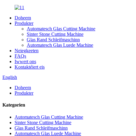
Doheem
Produkter
Automatesch Glas Cutting Machine
Sinter Stone Cutting Machine
Glas Rand Schleifmaschinn
Automatesch Glas Luede Machine
Neiegkeeten
FAQs
Iwwert ons
Kontaktéiert eis
English
Doheem
Produkter
Kategorien
Automatesch Glas Cutting Machine
Sinter Stone Cutting Machine
Glas Rand Schleifmaschinn
Automatesch Glas Luede Machine